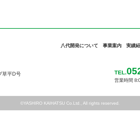
八代開発について
事業案内
実績
05
TEL.
ブ草平D号
営業時間 8:
©YASHIRO KAIHATSU Co.Ltd., All rights reserved.